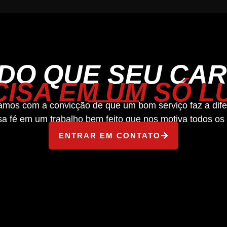
DO QUE SEU CA
ISA EM UM SÓ 
amos com a convicção de que um bom serviço faz a dife
sa fé em um trabalho bem feito que nos motiva todos os 
ENTRAR EM CONTATO