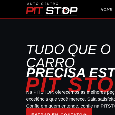
HOME
TUDO QUE O
CARRO
PRECISA EST
PIT ST
Na PITSTOP, oferecemos as melhores peç
excelência que você merece. Saia satisfeit
Confie em quem entende, confie na PITST
ENTRAR EM CONTATO